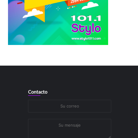
Contacto
Su
correo
Su
mensaje