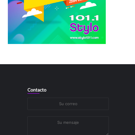
Contacto
Su
correo
Su
mensaje