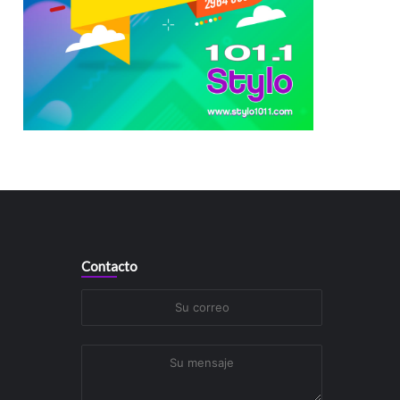
Contacto
Su
correo
Su
mensaje