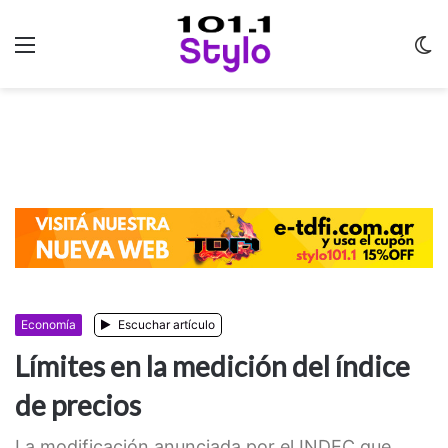
Menu
C
m
Economía
Escuchar artículo
Límites en la medición del índice
de precios
La modificación anunciada por el INDEC que