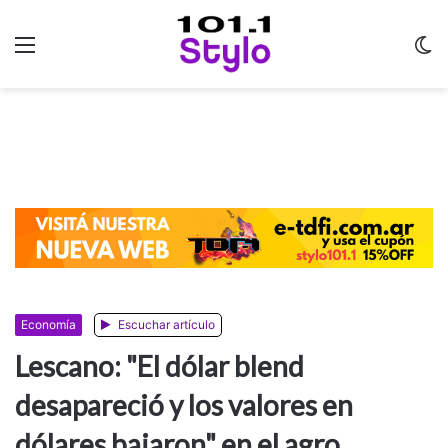
Menu
C
m
Economía
Escuchar artículo
Lescano: "El dólar blend
desapareció y los valores en
dólares bajaron" en el agro