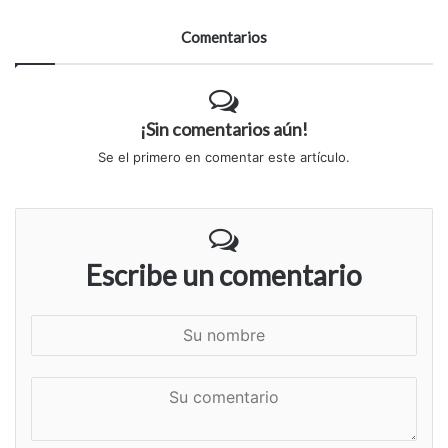
Comentarios
¡Sin comentarios aún!
Se el primero en comentar este artículo.
Escribe un comentario
S
u
n
S
o
u
m
c
b