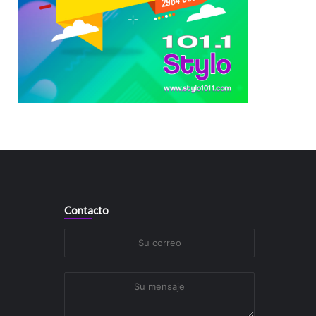
Contacto
Su
correo
Su
mensaje