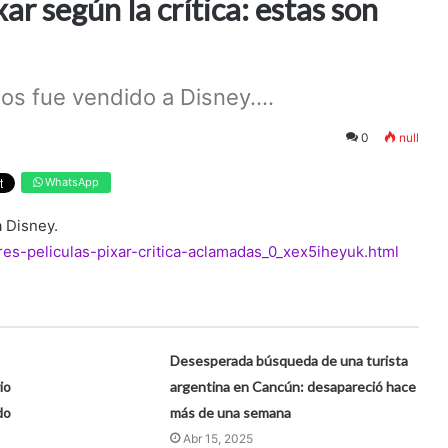
ar según la crítica: estas son
os fue vendido a Disney....
0
null
WhatsApp
a Disney.
es-peliculas-pixar-critica-aclamadas_0_xex5iheyuk.html
Desesperada búsqueda de una turista
io
argentina en Cancún: desapareció hace
do
más de una semana
Abr 15, 2025