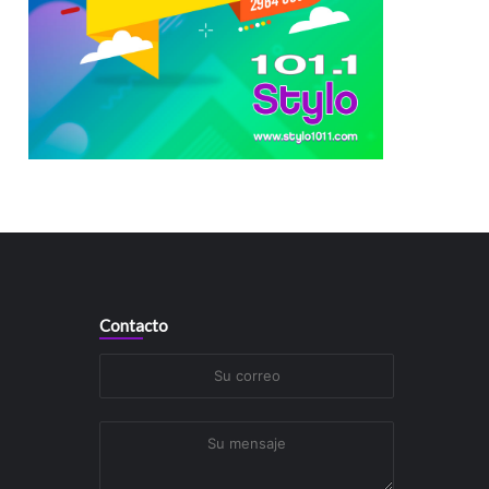
Contacto
Su
correo
Su
mensaje