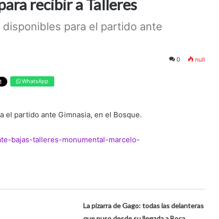
ara recibir a Talleres
disponibles para el partido ante
0
null
WhatsApp
a el partido ante Gimnasia, en el Bosque.
plate-bajas-talleres-monumental-marcelo-
La pizarra de Gago: todas las delanteras
que puso desde su llegada a Boca