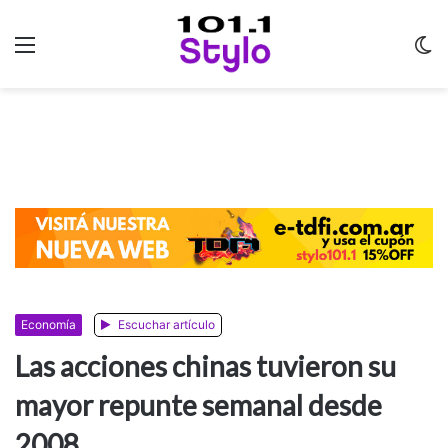
Menu
C
m
Economía
Escuchar artículo
Las acciones chinas tuvieron su
mayor repunte semanal desde
2008