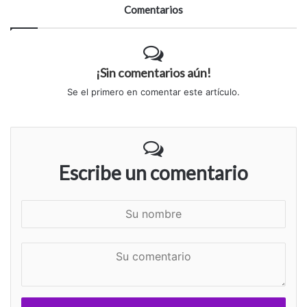
Comentarios
¡Sin comentarios aún!
Se el primero en comentar este artículo.
Escribe un comentario
S
u
n
S
o
u
m
c
b
o
r