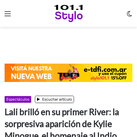
Menu
C
m
Espectáculos
Escuchar artículo
Lali brilló en su primer River: la
sorpresiva aparición de Kylie
Minogue, el homenaje al Indio