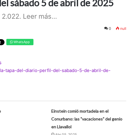
del sábado 5 de abril de 2025
n 2.022. Leer más...
0
null
WhatsApp
s
/la-tapa-del-diario-perfil-del-sabado-5-de-abril-de-
e
Einstein comió mortadela en el
Conurbano: las "vacaciones" del genio
en Llavallol
Abr 05, 2025