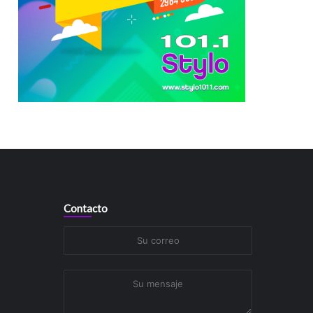
Contacto
Su
correo
Su
mensaje