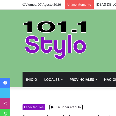
IDEAS DE L
Viernes, 07 Agosto 2026
Último Momento
Facebook
INICIO
LOCALES
PROVINCIALES
NACIO
Twitter
Instagram
Espectáculos
Escuchar artículo
WhatsApp