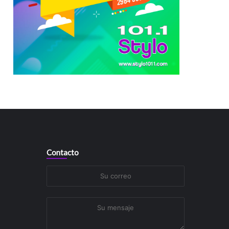
Contacto
Su
correo
Su
mensaje