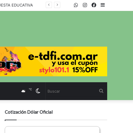
WhatsApp
Twitter
Instagram
Facebook
Sidebar
UESTA EDUCATIVA
℃
Cambiar
Buscar
modo
Cotización Dólar Oficial