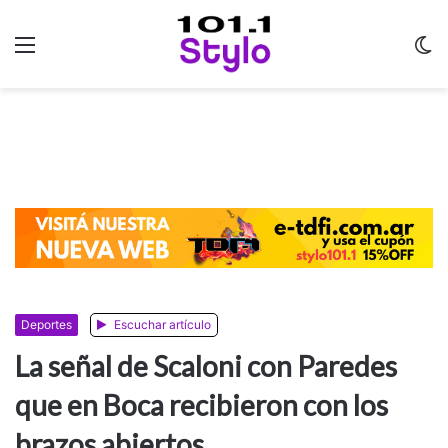
Menu
C
m
Deportes
Escuchar artículo
La señal de Scaloni con Paredes
que en Boca recibieron con los
brazos abiertos