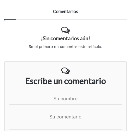
Comentarios
¡Sin comentarios aún!
Se el primero en comentar este artículo.
Escribe un comentario
S
u
n
S
o
u
m
c
b