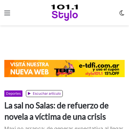
Menu
C
m
Deportes
Escuchar artículo
La sal no Salas: de refuerzo de
novela a víctima de una crisis
Maxi no arranca: de generar expectativa al llegar