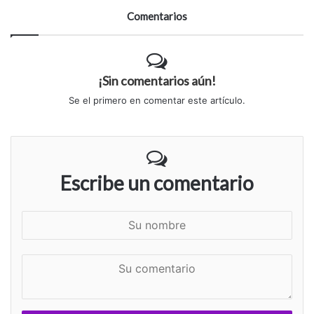
Comentarios
¡Sin comentarios aún!
Se el primero en comentar este artículo.
Escribe un comentario
S
u
n
S
o
u
m
c
b
o
r