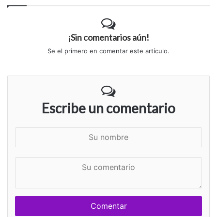
¡Sin comentarios aún!
Se el primero en comentar este artículo.
Escribe un comentario
S
u
n
S
o
u
m
c
b
o
r
m
e
e