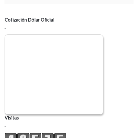
n
t
a
Cotización Dólar Oficial
r
i
o
Visitas