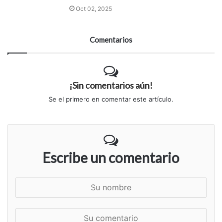
Oct 02, 2025
Comentarios
¡Sin comentarios aún!
Se el primero en comentar este artículo.
Escribe un comentario
S
u
n
S
o