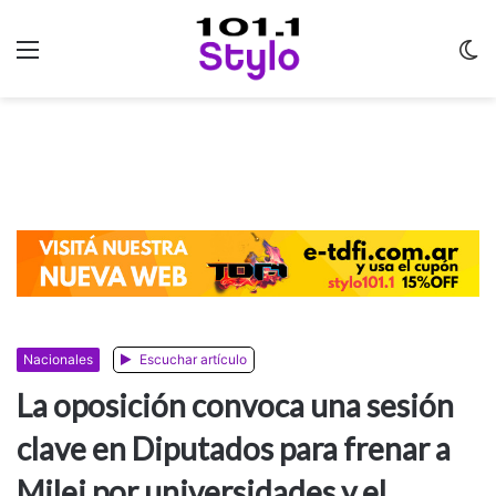
Menu
C
m
Nacionales
Escuchar artículo
La oposición convoca una sesión
clave en Diputados para frenar a
Milei por universidades y el