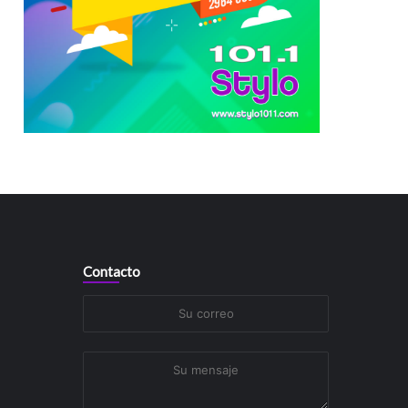
Contacto
Su
correo
Su
mensaje