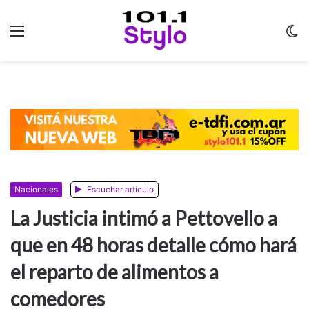
Menu
C
m
Nacionales
Escuchar artículo
La Justicia intimó a Pettovello a
que en 48 horas detalle cómo hará
el reparto de alimentos a
comedores