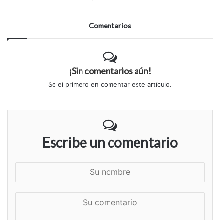
Comentarios
¡Sin comentarios aún!
Se el primero en comentar este artículo.
Escribe un comentario
S
u
n
S
o
u
m
c
b