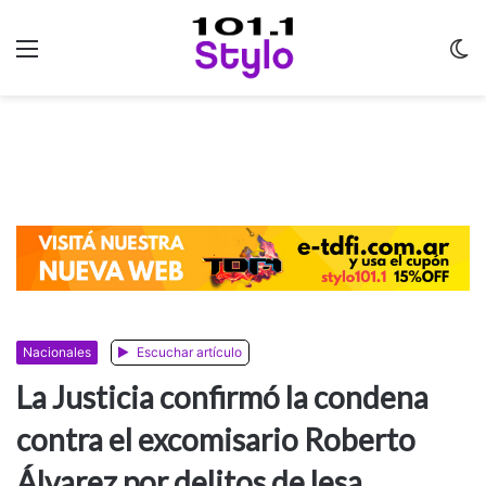
Menu
C
m
Nacionales
Escuchar artículo
La Justicia confirmó la condena
contra el excomisario Roberto
Álvarez por delitos de lesa