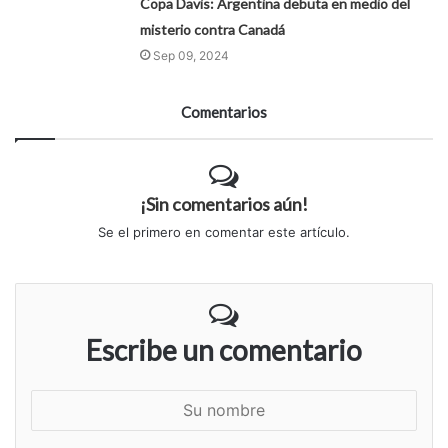
Copa Davis: Argentina debuta en medio del
misterio contra Canadá
Sep 09, 2024
Comentarios
¡Sin comentarios aún!
Se el primero en comentar este artículo.
Escribe un comentario
S
u
n