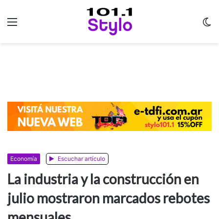
Menu
C
m
Economía
Escuchar artículo
La industria y la construcción en
julio mostraron marcados rebotes
mensuales