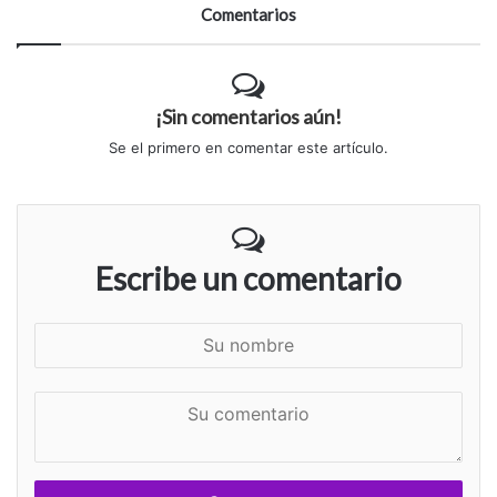
Comentarios
¡Sin comentarios aún!
Se el primero en comentar este artículo.
Escribe un comentario
S
u
n
S
o
u
m
c
b
o
r
m