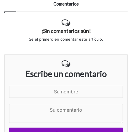
Comentarios
¡Sin comentarios aún!
Se el primero en comentar este artículo.
Escribe un comentario
S
u
n
S
o
u
m
c
b
o
r
m