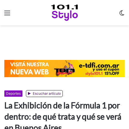
Menu
C
m
Deportes
Escuchar artículo
La Exhibición de la Fórmula 1 por
dentro: de qué trata y qué se verá
en Buenos Aires