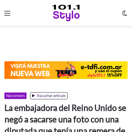
Menu
C
m
Nacionales
Escuchar artículo
La embajadora del Reino Unido se
negó a sacarse una foto con una
diputada que tenía una remera de