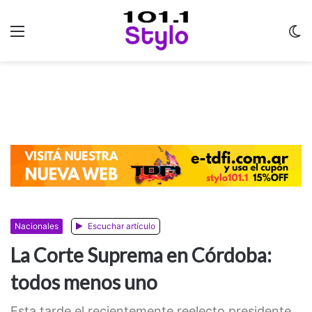
Menu
C
m
Nacionales
Escuchar artículo
La Corte Suprema en Córdoba:
todos menos uno
Esta tarde el recientemente reelecto presidente,