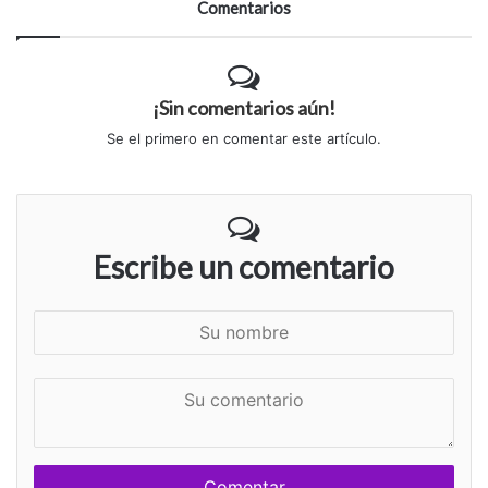
Comentarios
¡Sin comentarios aún!
Se el primero en comentar este artículo.
Escribe un comentario
S
u
n
S
o
u
m
c
b
o
r
m
e