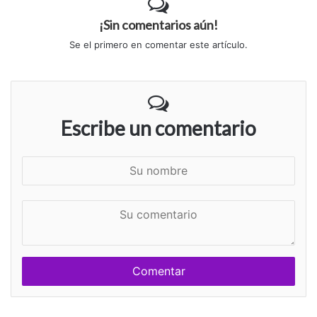
¡Sin comentarios aún!
Se el primero en comentar este artículo.
Escribe un comentario
S
u
n
S
o
u
m
c
b
o
r
m
e
e
n
t