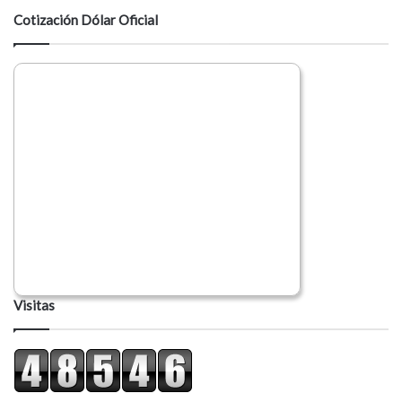
a
Cotización Dólar Oficial
r
i
o
Visitas