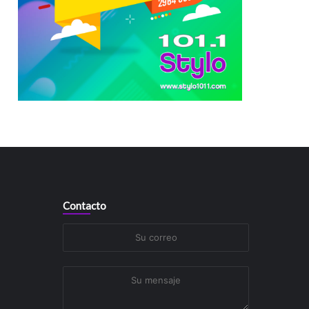
Contacto
Su
correo
Su
mensaje