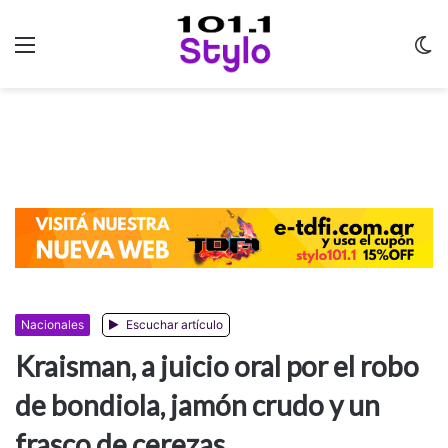
Menu
C
m
Nacionales
Escuchar artículo
Kraisman, a juicio oral por el robo
de bondiola, jamón crudo y un
frasco de cerezas