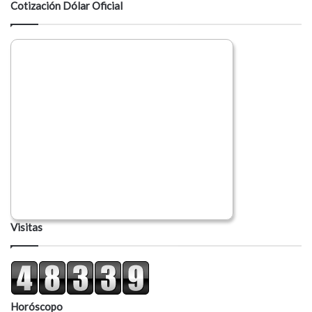
Cotización Dólar Oficial
r
i
o
Visitas
Horóscopo