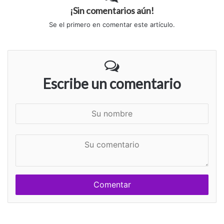
¡Sin comentarios aún!
Se el primero en comentar este artículo.
Escribe un comentario
S
u
n
S
o
u
m
c
b
o
r
m
e
e
n
t
a