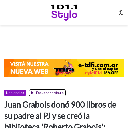
Menu
C
m
Nacionales
Escuchar artículo
Juan Grabois donó 900 libros de
su padre al PJ y se creó la
biblioteca 'Roberto Grabois':