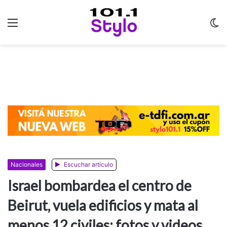
Menu
C
m
Nacionales
Escuchar artículo
Israel bombardea el centro de
Beirut, vuela edificios y mata al
menos 12 civiles: fotos y videos