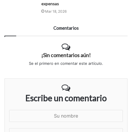
expensas
Mar 18, 2026
Comentarios
¡Sin comentarios aún!
Se el primero en comentar este artículo.
Escribe un comentario
S
u
n
S
o