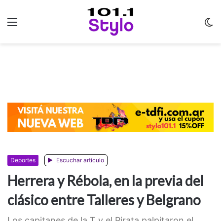
Menu
C
m
Deportes
Escuchar artículo
Herrera y Rébola, en la previa del
clásico entre Talleres y Belgrano
Los capitanes de la T y el Pirata palpitaron el