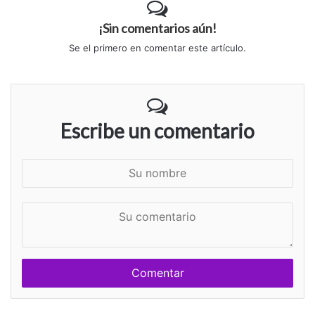
¡Sin comentarios aún!
Se el primero en comentar este artículo.
Escribe un comentario
S
u
n
S
o
u
m
c
b
o
r
m
e
e
n
t