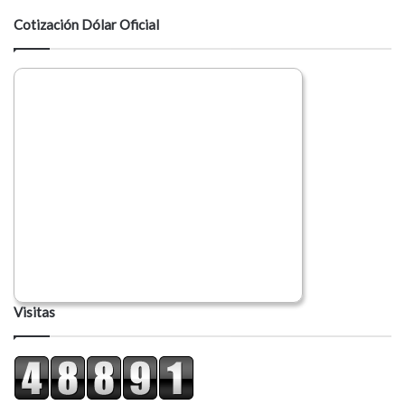
a
Cotización Dólar Oficial
r
i
o
Visitas