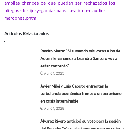
amplias-chances-de-que-puedan-ser-rechazados-los-
pliegos-de-lijo-y-garcia-mansilla-afirmo-claudio-
mardones.phtml
Artículos Relacionados
Ramiro Marra: "Si sumando mis votos a los de
Adorni le ganamos a Leandro Santoro voy a
estar contento"
Abr 01, 2025
Javier Milei y Luis Caputo enfrentan la
turbulencia económica frente a un peronismo
en crisis interminable
Abr 01, 2025
Álvarez Rivero anticipó su voto para la sesión
del Senado: "Voy a abstenerme para no votar a