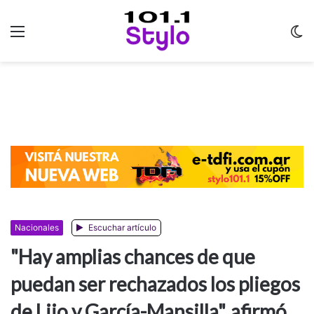
Menu
C
m
Nacionales
Escuchar artículo
"Hay amplias chances de que
puedan ser rechazados los pliegos
de Lijo y García-Mansilla", afirmó