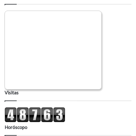
i
o
Visitas
Horóscopo