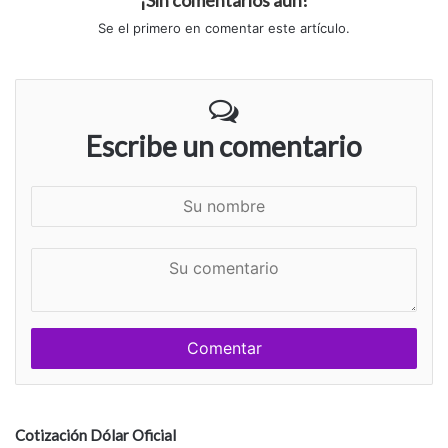
¡Sin comentarios aún!
Se el primero en comentar este artículo.
Escribe un comentario
S
u
n
S
o
u
m
c
b
o
r
m
e
e
n
t
a
Cotización Dólar Oficial
r