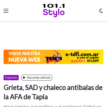
Menu
C
m
Deportes
Escuchar artículo
Grieta, SAD y chaleco antibalas de
la AFA de Tapia
Hace tiempo que política y el poderoso fútbol se