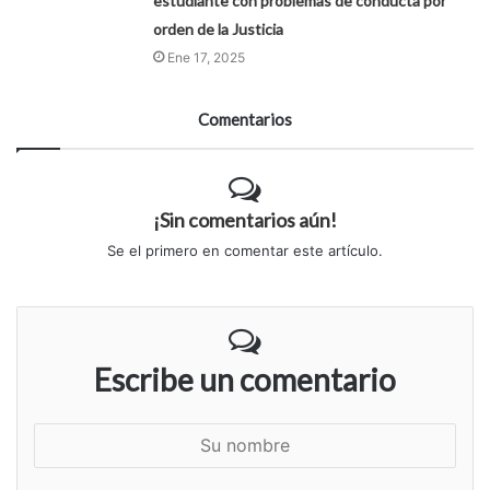
estudiante con problemas de conducta por
orden de la Justicia
Ene 17, 2025
Comentarios
¡Sin comentarios aún!
Se el primero en comentar este artículo.
Escribe un comentario
S
u
n