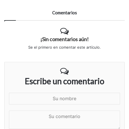
Comentarios
¡Sin comentarios aún!
Se el primero en comentar este artículo.
Escribe un comentario
S
u
n
S
o
u
m
c
b