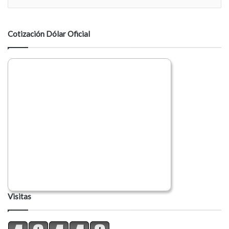
n
t
a
Cotización Dólar Oficial
r
i
o
Visitas