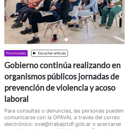
Anterior
Siguiente
Provinciales
Escuchar artículo
Gobierno continúa realizando en
organismos públicos jornadas de
prevención de violencia y acoso
laboral
Para consultas o denuncias, las personas pueden
comunicarse con la OPAVAL a través del correo
electrónico: oval@trabajotdf.gob.ar o acercarse