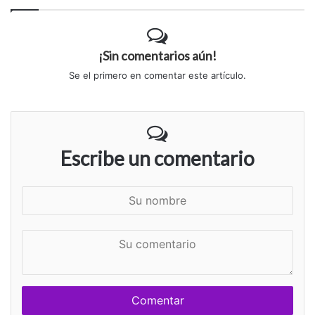
¡Sin comentarios aún!
Se el primero en comentar este artículo.
Escribe un comentario
S
u
n
S
o
u
m
c
b
o
r
m
e
e