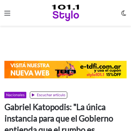
Menu
C
m
Nacionales
Escuchar artículo
Gabriel Katopodis: "La única
instancia para que el Gobierno
entienda que el rumbo es