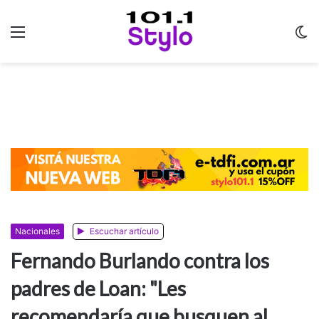
Menu
C
m
Nacionales
Escuchar artículo
Fernando Burlando contra los
padres de Loan: "Les
recomendaría que busquen al