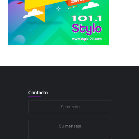
Contacto
Su
correo
Su
mensaje