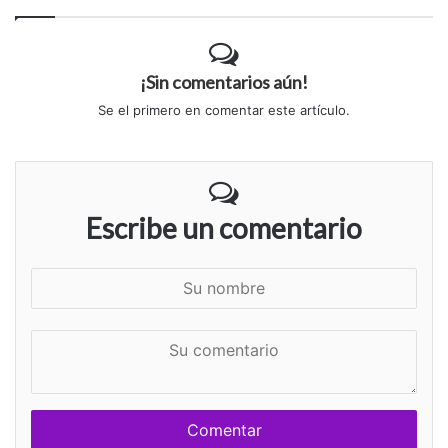
¡Sin comentarios aún!
Se el primero en comentar este artículo.
Escribe un comentario
S
u
n
S
o
u
m
c
b
o
r
m
e
e