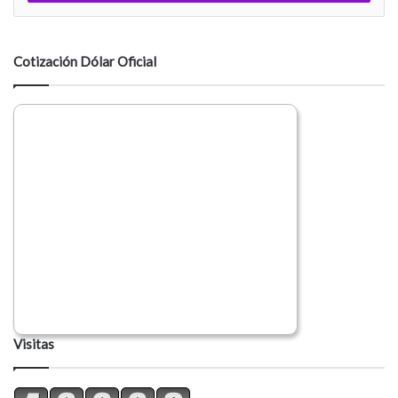
n
t
a
Cotización Dólar Oficial
r
i
o
Visitas