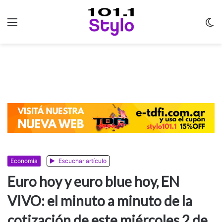
Menu
C
m
Economía
Escuchar artículo
Euro hoy y euro blue hoy, EN
VIVO: el minuto a minuto de la
cotización de este miércoles 2 de