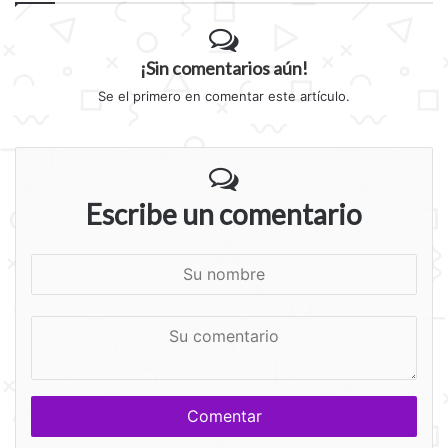
¡Sin comentarios aún!
Se el primero en comentar este artículo.
Escribe un comentario
S
u
n
S
o
u
m
c
b
o
r
m
e
e