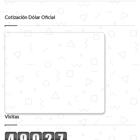
n
t
a
Cotización Dólar Oficial
r
i
o
Visitas