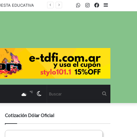
WhatsApp
Twitter
Instagram
Facebook
Sidebar
UESTA EDUCATIVA
℃
Cambiar
Buscar
modo
Cotización Dólar Oficial