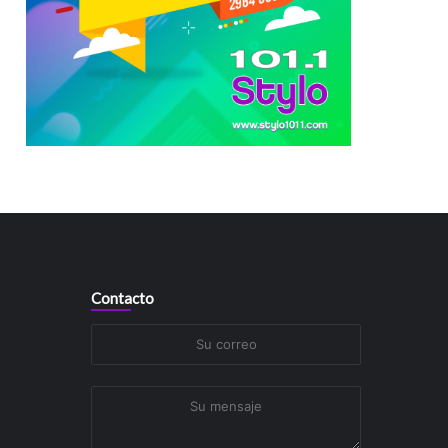
Contacto
Su
correo
Su
mensaje