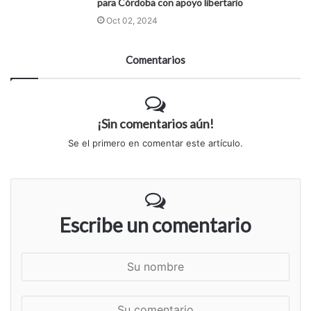
para Córdoba con apoyo libertario
Oct 02, 2024
Comentarios
¡Sin comentarios aún!
Se el primero en comentar este artículo.
Escribe un comentario
S
u
n
S
o