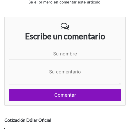
Se el primero en comentar este artículo.
Escribe un comentario
S
u
n
S
o
u
m
c
b
o
r
m
e
e
n
t
a
Cotización Dólar Oficial
r
i