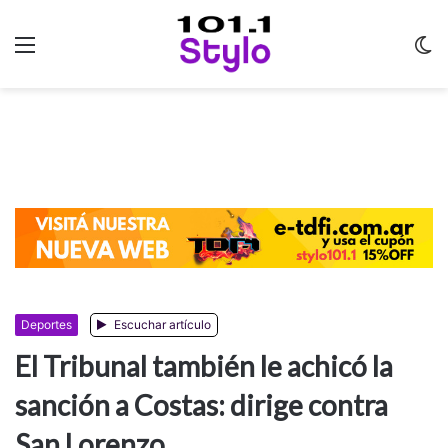
Menu
C
m
Deportes
Escuchar artículo
El Tribunal también le achicó la
sanción a Costas: dirige contra
San Lorenzo