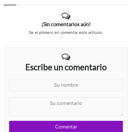
¡Sin comentarios aún!
Se el primero en comentar este artículo.
Escribe un comentario
S
u
n
S
o
u
m
c
b
o
r
m
e
e