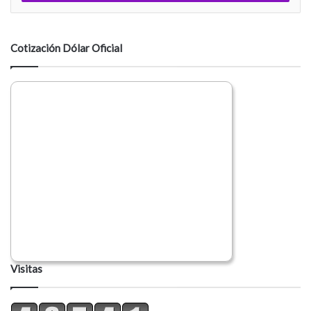
n
t
a
Cotización Dólar Oficial
r
i
o
Visitas