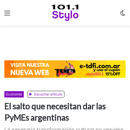
Menu
C
m
Economía
Escuchar artículo
El salto que necesitan dar las
PyMEs argentinas
La necesaria transformación cultural no requiere