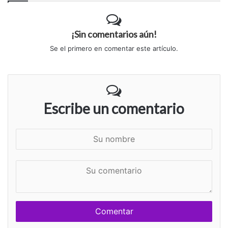
¡Sin comentarios aún!
Se el primero en comentar este artículo.
Escribe un comentario
S
u
n
S
o
u
m
c
b
o
r
m
e
e