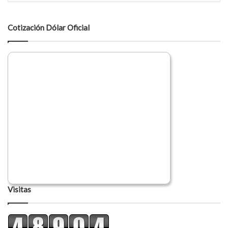
n
t
a
Cotización Dólar Oficial
r
i
o
Visitas