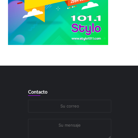
Contacto
Su
correo
Su
mensaje