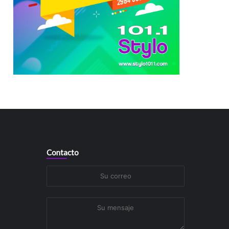
Contacto
Su
correo
Su
mensaje