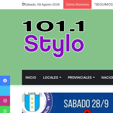
Sábado, 08 Agosto 2026
Último Momento
Facebook
INICIO
LOCALES
PROVINCIALES
NACIO
Twitter
Instagram
WhatsApp