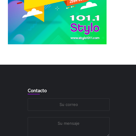
Contacto
Su
correo
Su
mensaje