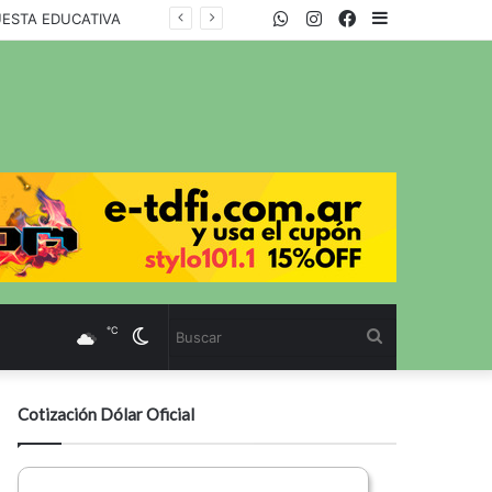
WhatsApp
Twitter
Instagram
Facebook
Sidebar
UESTA EDUCATIVA
℃
Cambiar
Buscar
modo
Cotización Dólar Oficial