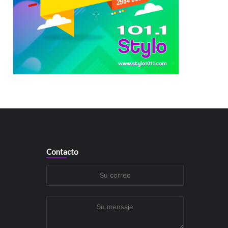
Contacto
Su
correo
Su
mensaje